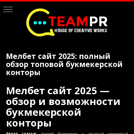
Мелбет сайт 2025: полный
обзор топовой букмекерской
конторы
Мелбет сайт 2025 —
обзор и возможности
букмекерской
конторы
Автор статьи:
Андрей Бондаренко — опытный спортивный