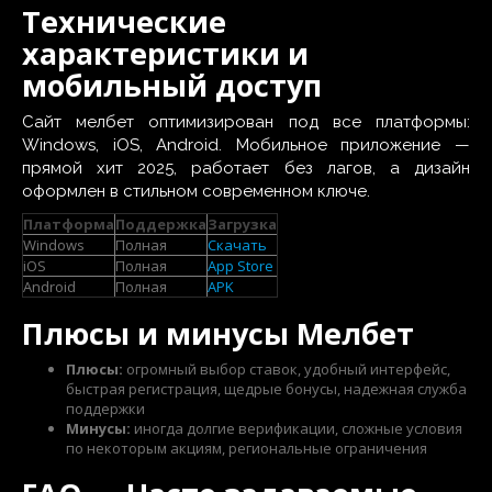
Технические
характеристики и
мобильный доступ
Сайт мелбет оптимизирован под все платформы:
Windows, iOS, Android. Мобильное приложение —
прямой хит 2025, работает без лагов, а дизайн
оформлен в стильном современном ключе.
Платформа
Поддержка
Загрузка
Windows
Полная
Скачать
iOS
Полная
App Store
Android
Полная
APK
Плюсы и минусы Мелбет
Плюсы:
огромный выбор ставок, удобный интерфейс,
быстрая регистрация, щедрые бонусы, надежная служба
поддержки
Минусы:
иногда долгие верификации, сложные условия
по некоторым акциям, региональные ограничения