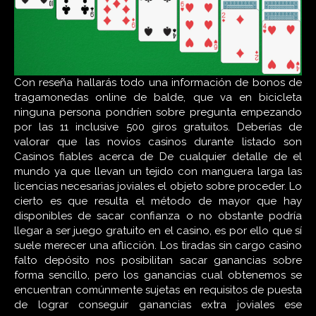
Con reseña hallarás todo una información de bonos de
tragamonedas online de balde, que va en bicicleta
ninguna persona pondrí­en sobre pregunta empezando
por las 11 inclusive 500 giros gratuitos. Deberías de
valorar que las novios casinos durante listado son
Casinos fiables acerca de De cualquier detalle de el
mundo ya que llevan un tejido con manguera larga las
licencias necesarias joviales el objeto sobre proceder. Lo
cierto es que resulta el método de mayor que hay
disponibles de sacar confianza o no obstante podrí­a
llegar a ser juego gratuito en el casino, es por ello que sí
suele merecer una aflicción. Los tiradas sin cargo casino
falto depósito nos posibilitan sacar ganancias sobre
forma sencillo, pero los ganancias cual obtenemos se
encuentran comúnmente sujetas en requisitos de puesta
de lograr conseguir ganancias extra joviales ese