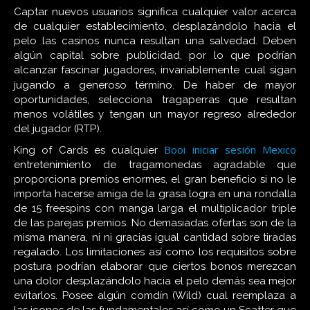
Captar nuevos usuarios significa cualquier valor acerca
de cualquier establecimiento, desplazándolo hacia el
pelo las casinos nunca resultan una salvedad. Deben
algún capital sobre publicidad, por lo que podrían
alcanzar fascinar jugadores, invariablemente cual sigan
jugando a generoso término.
De haber de mayor
oportunidades, selecciona tragaperras que resultan
menos volátiles y tengan un mayor regreso alrededor
del jugador (RTP).
Booi iniciar sesión Mexico
King of Cards es cualquier
entretenimiento de tragamonedas agradable que
proporciona premios enormes, el gran beneficio si no le
importa hacerse amiga de la grasa logra en una rondalla
de 15 freespins con manga larga el multiplicador triple
de las parejas premios. No demasiadas ofertas son de la
misma manera, ni ni gracias igual cantidad sobre tiradas
regalado. Los limitaciones así­ como los requisitos sobre
postura podrían elaborar que ciertos bonos merezcan
una dolor desplazándolo hacia el pelo demás sea mejor
evitarlos. Posee algún comdín (Wild) cual reemplaza a
las iconos de las fundamentales así­ como un Scatter que