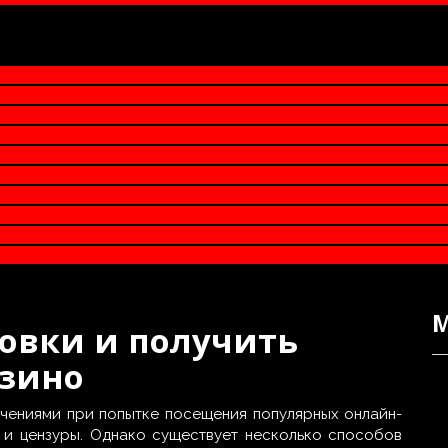
M
овки и получить
азино
ичениями при попытке посещения популярных онлайн-
к и цензуры. Однако существует несколько способов