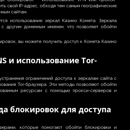
ить свой IP-адрес, обходя тем самым географические
нным сайтам.
тся использование зеркал Казино Комета. Зеркала
о с другим доменным именем, что позволяет обойти
ировок, вы можете получить доступ к Комета Казино
S и использование Tor-
странения ограничений доступа к зеркалам сайта с
ования Tor-браузера. Эти методы позволяют обойти
рованным ресурсам с помощью прокси-серверов и
да блокировок для доступа
рверами, которые помогают обойти блокировки и