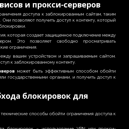
висов и прокси-серверов
аничения доступа к заблокированным сайтам, таким
 Они позволяют получить доступ к контенту, который
 блокировки.
гия, которая создает защищенное подключение между
ером. Это позволяет свободно просматривать
кие ограничения.
ежду вашим устройством и запрашиваемым сайтом.
ступ к заблокированному контенту.
рверов
может быть эффективным способом обойти
ли государственными органами, и получить доступ к
хода блокировок для
 технические способы обойти ограничения доступа к
да блокировок – использование VPN или прокси-