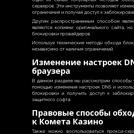
серверов. Эти инструменты позволяют измен
ограничения и получая доступ к заблокирова
Другим распространенным способом являе
являются копиями оригинального сайта, н
блокировки провайдеров.
Используя технические методы обхода блок
независимо от наличия ограничений.
Изменение настроек DN
браузера
В данном разделе мы рассмотрим способы у
помощью изменения настроек DNS и использ
блокировки и получить доступ к заблоки
защитного софта.
Правовые способы обхо
к Комета Казино
Также можно воспользоваться прокси-се