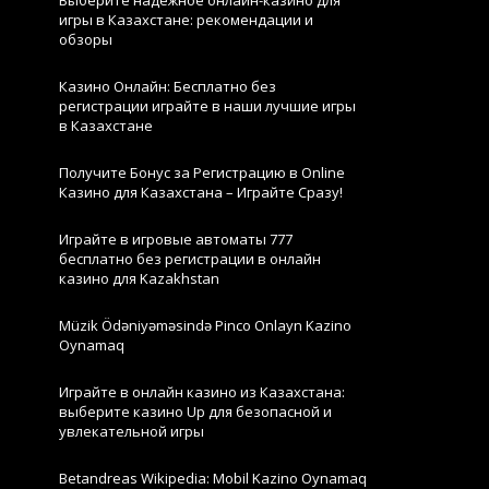
Выберите надежное онлайн-казино для
игры в Казахстане: рекомендации и
обзоры
Казино Онлайн: Бесплатно без
регистрации играйте в наши лучшие игры
в Казахстане
Получите Бонус за Регистрацию в Online
Казино для Казахстана – Играйте Сразу!
Играйте в игровые автоматы 777
бесплатно без регистрации в онлайн
казино для Kazakhstan
Müzik Ödəniyəməsində Pinco Onlayn Kazino
Oynamaq
Играйте в онлайн казино из Казахстана:
выберите казино Up для безопасной и
увлекательной игры
Betandreas Wikipedia: Mobil Kazino Oynamaq