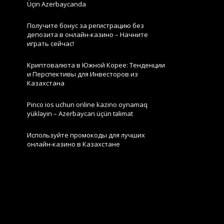
Üçin Azerbaycanda
Получите бонус за регистрацию без
депозита в онлайн-казино – Начните
играть сейчас!
Криптовалюта в Южной Корее: Тенденции
и Перспективы для Инвесторов из
Казахстана
Pinco ios uchun online kazino oynamaq
yükləyin – Azerbaycan üçün təlimat
Используйте промокоды для лучших
онлайн-казино в Казахстане